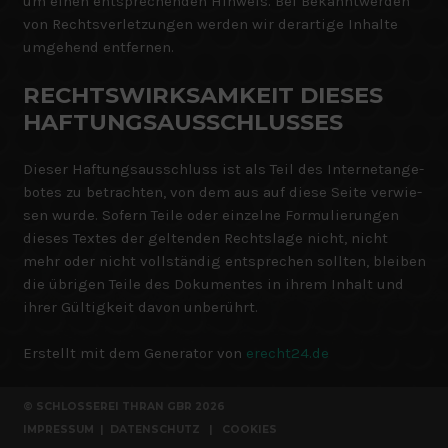
um einen entsprechenden Hinweis. Bei Bekanntwerden
von Rechtsverletzungen werden wir derartige Inhalte
umgehend entfernen.
RECHTS­WIRK­SAM­KEIT DIE­SES
HAFTUNGSAUSSCHLUSSES
Die­ser Haf­tungs­aus­schluss ist als Teil des Inter­net­an­ge­
bo­tes zu betrach­ten, von dem aus auf diese Seite ver­wie­
sen wurde. Sofern Teile oder ein­zelne For­mu­lie­run­gen
die­ses Tex­tes der gel­ten­den Rechts­lage nicht, nicht
mehr oder nicht voll­stän­dig ent­spre­chen soll­ten, blei­ben
die übri­gen Teile des Doku­men­tes in ihrem Inhalt und
ihrer Gül­tig­keit davon unberührt.
Erstellt mit dem Generator von
erecht24.de
© SCHLOSSEREI THRAN GBR
2026
IMPRESSUM
|
DATENSCHUTZ
|
COOKIES